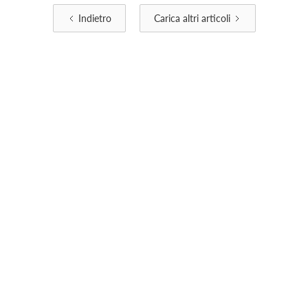
Indietro
Carica altri articoli
Real Estate, Tecnologia e Arte:
tutti gli
aggiornamenti dal mondo.