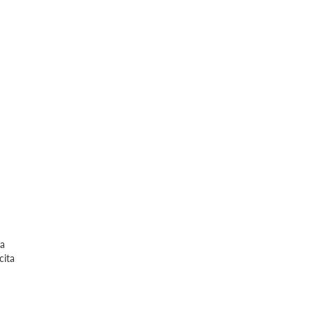
da
cita