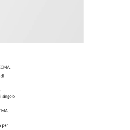
TECMA.
 di
o
i singolo
ECMA,
à per