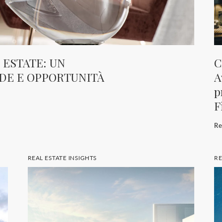
 ESTATE: UN
C
IDE E OPPORTUNITÀ
A
p
F
R
REAL ESTATE INSIGHTS
R