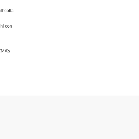
fficoltà
ghi con
ECMA’s
'