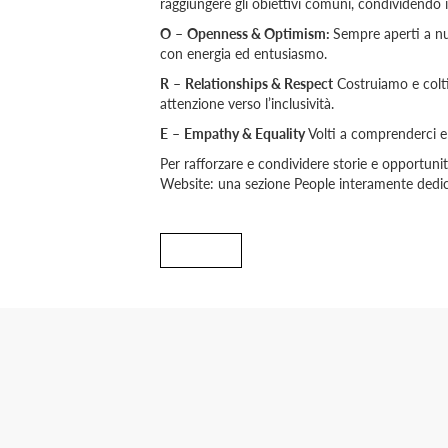
raggiungere gli obiettivi comuni, condividendo i
O
–
Openness & Optimism:
Sempre aperti a nu
con energia ed entusiasmo.
R
–
Relationships & Respect
Costruiamo e coltiv
attenzione verso l’inclusività.
E
–
Empathy & Equality
Volti a comprenderci e
Per rafforzare e condividere storie e opportun
Website: una sezione People interamente dedi