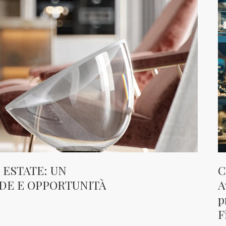
 ESTATE: UN
C
IDE E OPPORTUNITÀ
A
p
F