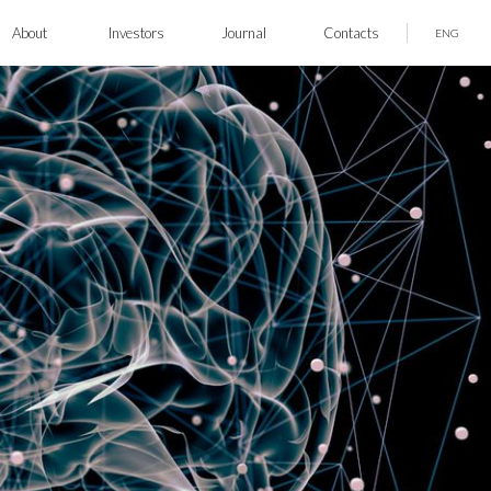
About
Investors
Journal
Contacts
ENG