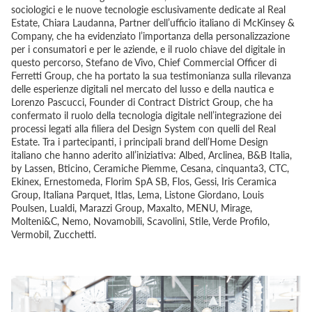
sociologici e le nuove tecnologie esclusivamente dedicate al Real
Estate, Chiara Laudanna, Partner dell’ufficio italiano di McKinsey &
Company, che ha evidenziato l’importanza della personalizzazione
per i consumatori e per le aziende, e il ruolo chiave del digitale in
questo percorso, Stefano de Vivo, Chief Commercial Officer di
Ferretti Group, che ha portato la sua testimonianza sulla rilevanza
delle esperienze digitali nel mercato del lusso e della nautica e
Lorenzo Pascucci, Founder di Contract District Group, che ha
confermato il ruolo della tecnologia digitale nell’integrazione dei
processi legati alla filiera del Design System con quelli del Real
Estate. Tra i partecipanti, i principali brand dell’Home Design
italiano che hanno aderito all’iniziativa: Albed, Arclinea, B&B Italia,
by Lassen, Bticino, Ceramiche Piemme, Cesana, cinquanta3, CTC,
Ekinex, Ernestomeda, Florim SpA SB, Flos, Gessi, Iris Ceramica
Group, Italiana Parquet, Itlas, Lema, Listone Giordano, Louis
Poulsen, Lualdi, Marazzi Group, Maxalto, MENU, Mirage,
Molteni&C, Nemo, Novamobili, Scavolini, Stile, Verde Profilo,
Vermobil, Zucchetti.