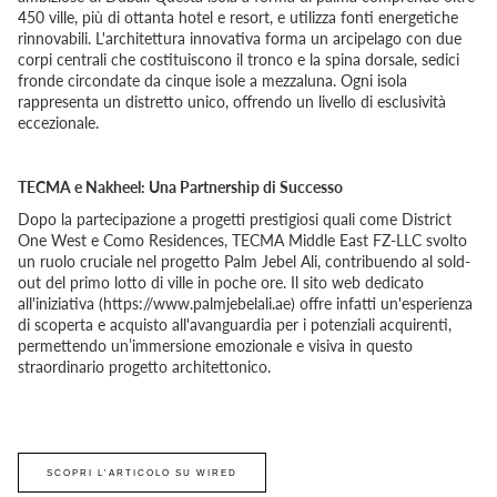
450 ville, più di ottanta hotel e resort, e utilizza fonti energetiche
rinnovabili. L'architettura innovativa forma un arcipelago con due
corpi centrali che costituiscono il tronco e la spina dorsale, sedici
fronde circondate da cinque isole a mezzaluna. Ogni isola
rappresenta un distretto unico, offrendo un livello di esclusività
eccezionale.
TECMA e Nakheel: Una Partnership di Successo
Dopo la partecipazione a progetti prestigiosi quali come District
One West e Como Residences, TECMA Middle East FZ-LLC svolto
un ruolo cruciale nel progetto Palm Jebel Ali, contribuendo al sold-
out del primo lotto di ville in poche ore. Il sito web dedicato
all'iniziativa (https://www.palmjebelali.ae) offre infatti un'esperienza
di scoperta e acquisto all'avanguardia per i potenziali acquirenti,
permettendo un’immersione emozionale e visiva in questo
straordinario progetto architettonico.
SCOPRI L'ARTICOLO SU WIRED