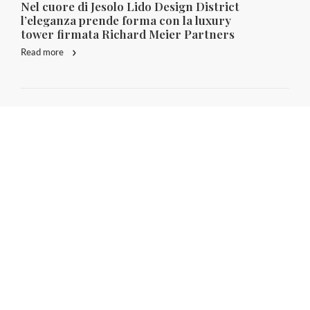
Nel cuore di Jesolo Lido Design District
l’eleganza prende forma con la luxury
tower firmata Richard Meier Partners
Read more
RE PROJECT WW
Palm Jebel Ali: con 110 km di costa, nasce il
progetto più iconico degli Emirati Arabi