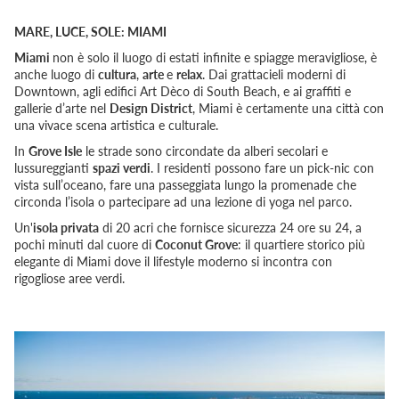
MARE, LUCE, SOLE: MIAMI
Miami
non è solo il luogo di estati infinite e spiagge meravigliose, è
anche luogo di
cultura
,
arte
e
relax
. Dai grattacieli moderni di
Downtown, agli edifici Art Dèco di South Beach, e ai graffiti e
gallerie d’arte nel
Design District
, Miami è certamente una città con
una vivace scena artistica e culturale.
In
Grove Isle
le strade sono circondate da alberi secolari e
lussureggianti
spazi verdi
. I residenti possono fare un pick-nic con
vista sull’oceano, fare una passeggiata lungo la promenade che
circonda l’isola o partecipare ad una lezione di yoga nel parco.
Un'
isola privata
di 20 acri che fornisce sicurezza 24 ore su 24, a
pochi minuti dal cuore di
Coconut Grove
: il quartiere storico più
elegante di Miami dove il lifestyle moderno si incontra con
rigogliose aree verdi.