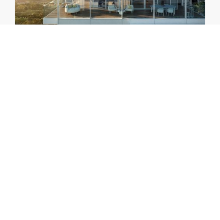
Nel cuore di Jesolo Lido Design District
l’eleganza prende forma con la luxury
tower firmata Richard Meier Partners
Read more
RE PROJECT WW