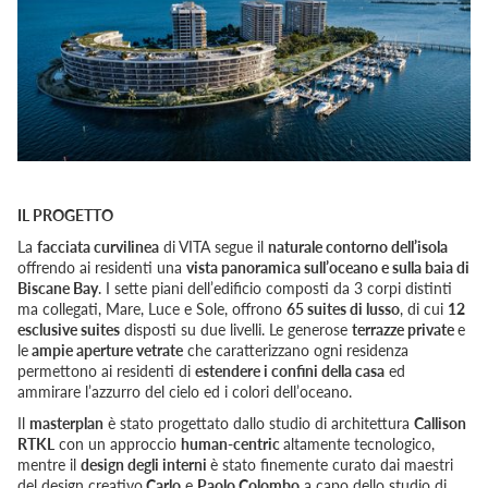
IL PROGETTO
La
facciata curvilinea
di VITA segue il
naturale contorno dell’isola
offrendo ai residenti una
vista panoramica sull’oceano e sulla baia di
Biscane Bay
. I sette piani dell’edificio composti da 3 corpi distinti
ma collegati, Mare, Luce e Sole, offrono
65 suites di lusso
, di cui
12
esclusive suites
disposti su due livelli. Le generose
terrazze private
e
le
ampie aperture vetrate
che caratterizzano ogni residenza
permettono ai residenti di
estendere i confini della casa
ed
ammirare l’azzurro del cielo ed i colori dell’oceano.
Il
masterplan
è stato progettato dallo studio di architettura
Callison
RTKL
con un approccio
human-centric
altamente tecnologico,
mentre il
design degli interni
è stato finemente curato dai maestri
del design creativo
Carlo
e
Paolo Colombo
a capo dello studio di