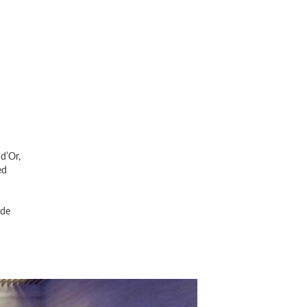
d’Or,
ed
rde