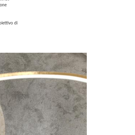
ione
iettivo di