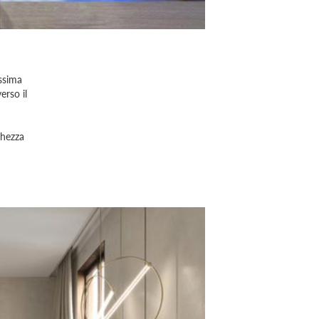
assima
erso il
chezza